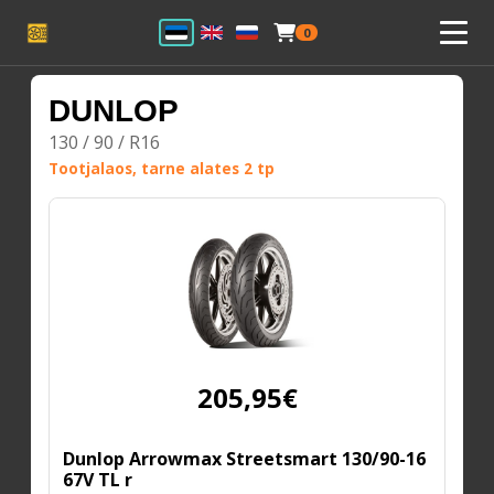
0
DUNLOP
130 / 90 / R16
Tootjalaos, tarne alates 2 tp
205,95€
Dunlop Arrowmax Streetsmart 130/90-16
67V TL r