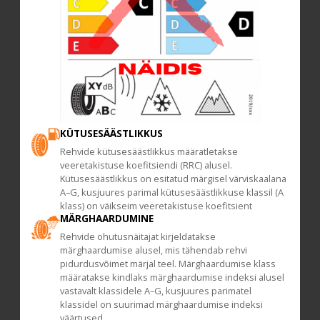
KÜTUSESÄÄSTLIKKUS
Rehvide kütusesäästlikkus määratletakse
veeretakistuse koefitsiendi (RRC) alusel.
Kütusesäästlikkus on esitatud märgisel värviskaalana
A–G, kusjuures parimal kütusesäästlikkuse klassil (A
klass) on väikseim veeretakistuse koefitsient
MÄRGHAARDUMINE
Rehvide ohutusnäitajat kirjeldatakse
märghaardumise alusel, mis tähendab rehvi
pidurdusvõimet märjal teel. Märghaardumise klass
määratakse kindlaks märghaardumise indeksi alusel
vastavalt klassidele A–G, kusjuures parimatel
klassidel on suurimad märghaardumise indeksi
väärtused.