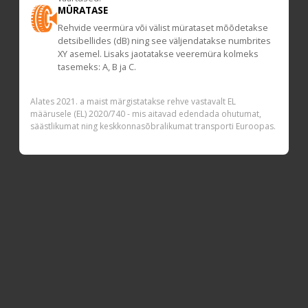
MÜRATASE
Rehvide veermüra või välist mürataset mõõdetakse
detsibellides (dB) ning see väljendatakse numbrites
XY asemel. Lisaks jaotatakse veeremüra kolmeks
tasemeks: A, B ja C.
Alates 2021. a maist märgistatakse rehve vastavalt EL
määrusele (EL) 2020/740 - mis aitavad edendada ohutumat,
säästlikumat ning keskkonnasõbralikumat transporti Euroopas.