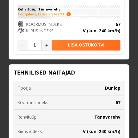
Rehvitüüp: Tänavarehv
Tootjalaos, tarne alates 2 tp
i
KOORMUS INDEKS
67
KIIRUS INDEKS
V (kuni 240 km/h)
-
+
LISA OSTUKORVI
TEHNILISED NÄITAJAD
Tootja
Dunlop
Koormusindeks
67
Rehvitüüp
Tänavarehv
Kiirus indeks
V (kuni 240 km/h)