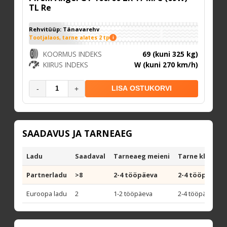
TL Re
Rehvitüüp: Tänavarehv
Tootjalaos, tarne alates 2 tp
i
KOORMUS INDEKS
69 (kuni 325 kg)
KIIRUS INDEKS
W (kuni 270 km/h)
-
+
LISA OSTUKORVI
SAADAVUS JA TARNEAEG
Ladu
Saadaval
Tarneaeg meieni
Tarne kliendi 
Partnerladu
>8
2-4 tööpäeva
2-4 tööpäeva
Euroopa ladu
2
1-2 tööpäeva
2-4 tööpäeva