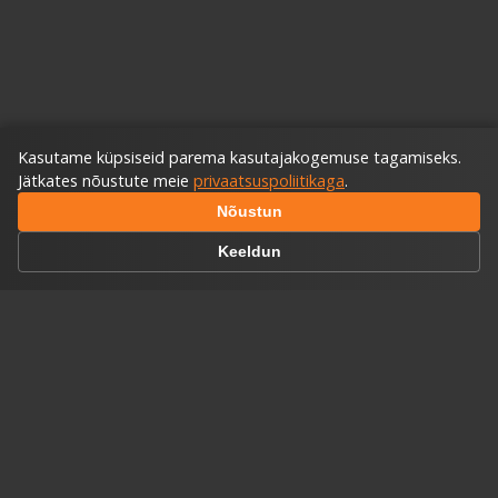
Kasutame küpsiseid parema kasutajakogemuse tagamiseks.
Jätkates nõustute meie
privaatsuspoliitikaga
.
Nõustun
Keeldun