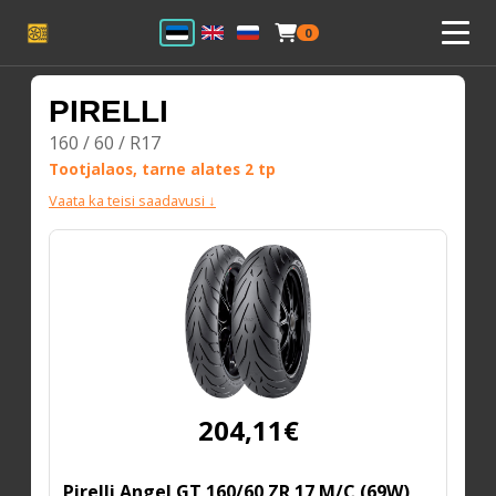
0
PIRELLI
160 / 60 / R17
Tootjalaos, tarne alates 2 tp
Vaata ka teisi saadavusi ↓
204,11€
Pirelli Angel GT 160/60 ZR 17 M/C (69W)