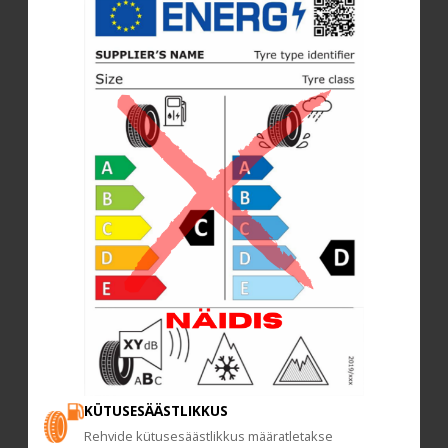
KÜTUSESÄÄSTLIKKUS
Rehvide kütusesäästlikkus määratletakse