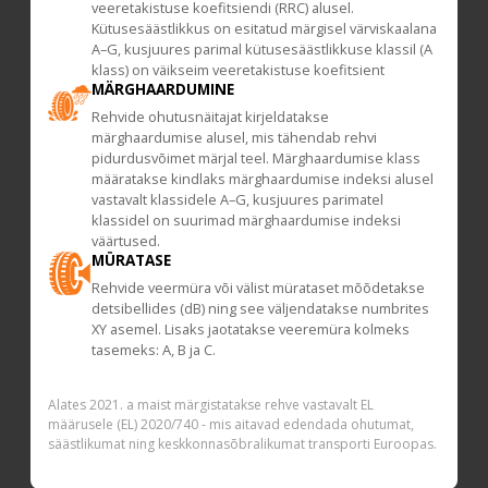
veeretakistuse koefitsiendi (RRC) alusel.
Kütusesäästlikkus on esitatud märgisel värviskaalana
A–G, kusjuures parimal kütusesäästlikkuse klassil (A
klass) on väikseim veeretakistuse koefitsient
MÄRGHAARDUMINE
Rehvide ohutusnäitajat kirjeldatakse
märghaardumise alusel, mis tähendab rehvi
pidurdusvõimet märjal teel. Märghaardumise klass
määratakse kindlaks märghaardumise indeksi alusel
vastavalt klassidele A–G, kusjuures parimatel
klassidel on suurimad märghaardumise indeksi
väärtused.
MÜRATASE
Rehvide veermüra või välist mürataset mõõdetakse
detsibellides (dB) ning see väljendatakse numbrites
XY asemel. Lisaks jaotatakse veeremüra kolmeks
tasemeks: A, B ja C.
Alates 2021. a maist märgistatakse rehve vastavalt EL
määrusele (EL) 2020/740 - mis aitavad edendada ohutumat,
säästlikumat ning keskkonnasõbralikumat transporti Euroopas.