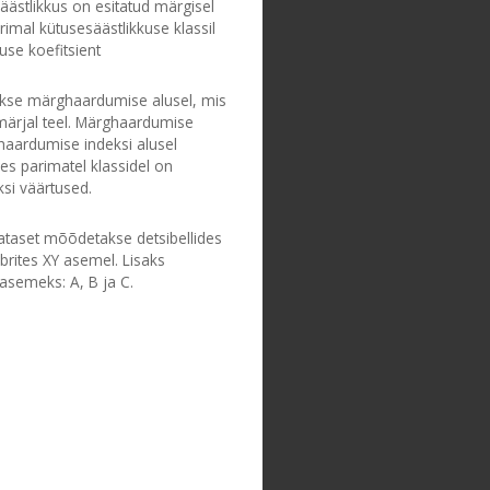
säästlikkus on esitatud märgisel
imal kütusesäästlikkuse klassil
use koefitsient
takse märghaardumise alusel, mis
märjal teel. Märghaardumise
haardumise indeksi alusel
res parimatel klassidel on
si väärtused.
ataset mõõdetakse detsibellides
brites XY asemel. Lisaks
asemeks: A, B ja C.