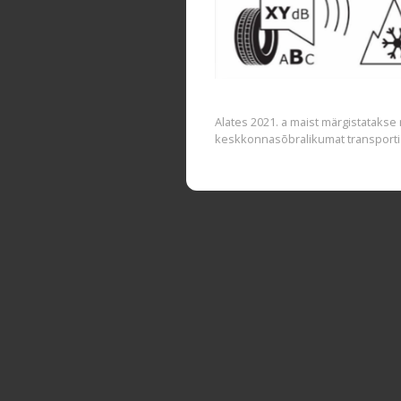
Alates 2021. a maist märgistatakse
keskkonnasõbralikumat transporti