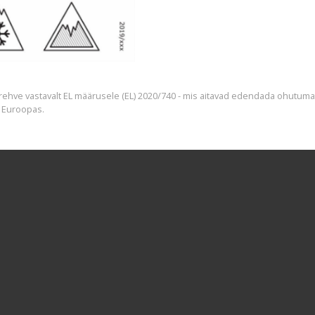
 rehve vastavalt EL määrusele (EL) 2020/740 - mis aitavad edendada ohutumat
 Euroopas.