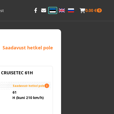
0.00 €
st
0
Saadavust hetkel pole
r CRUISETEC 61H
Saadavust hetkel pole
i
61
H (kuni 210 km/h)