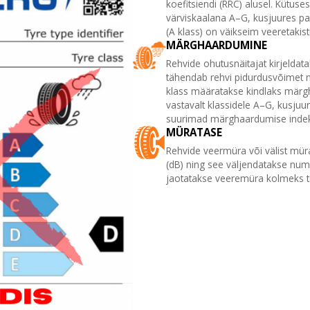
koefitsiendi (RRC) alusel. Kütuse
värviskaalana A–G, kusjuures par
(A klass) on väikseim veeretakist
MÄRGHAARDUMINE
Rehvide ohutusnäitajat kirjelda
tähendab rehvi pidurdusvõimet 
klass määratakse kindlaks märg
vastavalt klassidele A–G, kusjuu
suurimad märghaardumise indek
MÜRATASE
Rehvide veermüra või välist mür
(dB) ning see väljendatakse num
jaotatakse veeremüra kolmeks t