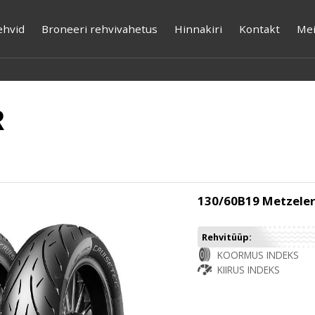
ehvid
Broneeri rehvivahetus
Hinnakiri
Kontakt
Mei
R
130/60B19 Metzele
Rehvitüüp:
KOORMUS INDEKS
KIIRUS INDEKS