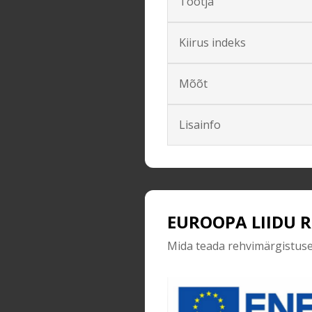
Tootja
Kiirus indeks
Mõõt
Lisainfo
EUROOPA LIIDU 
Mida teada rehvimärgistus