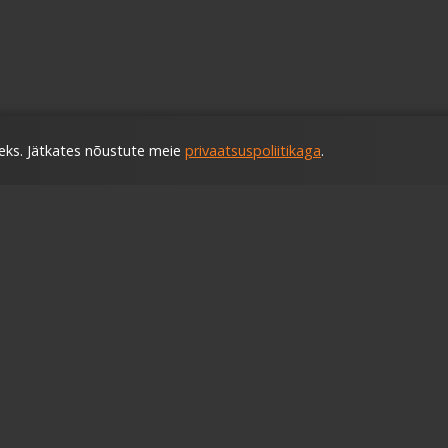
ks. Jätkates nõustute meie
privaatsuspoliitikaga
.
sta?
Rehvitähised
 rehvivahetus
Rehviinfo ja uudised