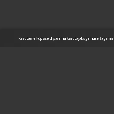
Kasutame küpsiseid parema kasutajakogemuse tagamise
Kuidas o
Broneeri