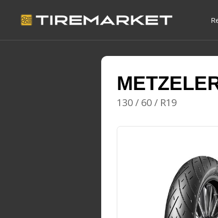
R
METZELE
130 / 60 / R19