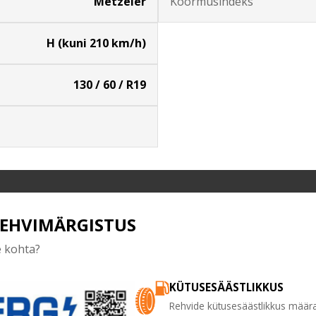
Metzeler
Koormusindeks
H (kuni 210 km/h)
130 / 60 / R19
REHVIMÄRGISTUS
e kohta?
KÜTUSESÄÄSTLIKKUS
Rehvide kütusesäästlikkus määra