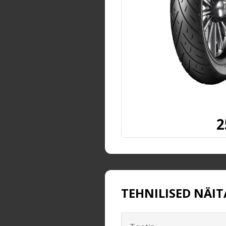
2
TEHNILISED NÄIT