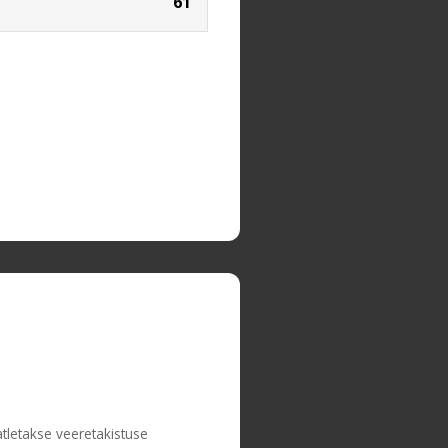
61
tletakse veeretakistuse