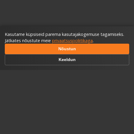
Kasutame küpsiseid parema kasutajakogemuse tagamiseks.
Jätkates nõustute meie
privaatsuspoliitikaga
.
Nõustun
Keeldun