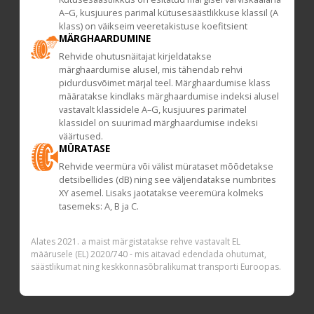
A–G, kusjuures parimal kütusesäästlikkuse klassil (A
klass) on väikseim veeretakistuse koefitsient
MÄRGHAARDUMINE
Rehvide ohutusnäitajat kirjeldatakse
märghaardumise alusel, mis tähendab rehvi
pidurdusvõimet märjal teel. Märghaardumise klass
määratakse kindlaks märghaardumise indeksi alusel
vastavalt klassidele A–G, kusjuures parimatel
klassidel on suurimad märghaardumise indeksi
väärtused.
MÜRATASE
Rehvide veermüra või välist mürataset mõõdetakse
detsibellides (dB) ning see väljendatakse numbrites
XY asemel. Lisaks jaotatakse veeremüra kolmeks
tasemeks: A, B ja C.
Alates 2021. a maist märgistatakse rehve vastavalt EL
määrusele (EL) 2020/740 - mis aitavad edendada ohutumat,
säästlikumat ning keskkonnasõbralikumat transporti Euroopas.