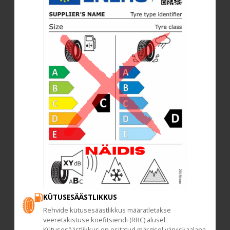
KÜTUSESÄÄSTLIKKUS
Rehvide kütusesäästlikkus määratletakse
veeretakistuse koefitsiendi (RRC) alusel.
Kütusesäästlikkus on esitatud märgisel värviskaalana