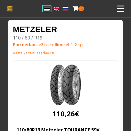
0
METZELER
110 / 80 / R19
Partnerlaos >2tk, tellimisel 1-2 tp
Vaata ka teisi saadavusi ↓
110,26€
110/80R19 Metzeler TOURANCE 59V