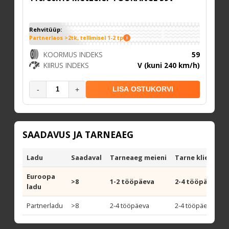
Rehvitüüp:
Partnerlaos >2tk, tellimisel 1-2 tp
i
KOORMUS INDEKS
59
KIIRUS INDEKS
V (kuni 240 km/h)
-
+
LISA OSTUKORVI
SAADAVUS JA TARNEAEG
Ladu
Saadaval
Tarneaeg meieni
Tarne kliendi aa
Euroopa
>8
1-2 tööpäeva
2-4 tööpäeva
ladu
Partnerladu
>8
2-4 tööpäeva
2-4 tööpäeva